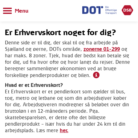
DSB.dk
Menu
Er Erhvervskort noget for dig?
Denne side er til dig, der skal til og fra arbejde på
Sjælland og øerne, DOTs område,
zonerne 01-299
og
har maks. 8 zoner. Tjek, hvad der bedst kan betale sig
for dig, ud fra hvor ofte og hvor langt du rejser. Denne
beregner sammenligner økonomien ved at bruge
forskellige pendlerprodukter og bilen.
Hvad er et Erhvervskort?
Et Erhvervskort er et pendlerkort som gælder til bus,
tog, metro og letbane og som din arbejdsgiver køber
for dig. Arbejdsgiveren modregner så beløbet over din
bruttoløn i en 12-måneders periode. Pga.
skattebesparelsen, er dette ofte det billigste
pendlerprodukt – især hvis du har under 24 km til din
arbejdsplads. Læs mere
her.